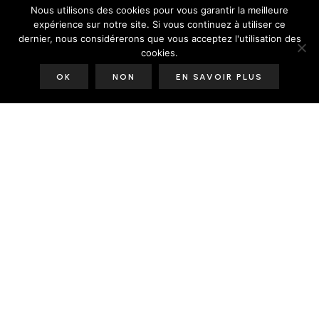
Nous utilisons des cookies pour vous garantir la meilleure
expérience sur notre site. Si vous continuez à utiliser ce
dernier, nous considérerons que vous acceptez l'utilisation des
cookies.
OK
NON
EN SAVOIR PLUS
Le Blog
Le Shop
Le Studio