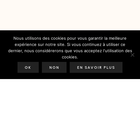
Nous utilisons des cookies pour vous garantir la meilleure
expérience sur notre site. Si vous continuez à utiliser ce
dernier, nous considérerons que vous acceptez l'utilisation des
cookies.
OK
NON
EN SAVOIR PLUS
Mentions Légales
Contact
A Propos
Travailler avec nous
Soutenir notre travail