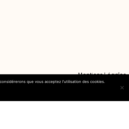
Mentions Légales
Contact
 considérerons que vous acceptez l'utilisation des cookies.
A Propos
Travailler avec nous
Soutenir notre travail