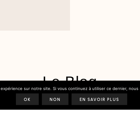
Le Blog
 expérience sur notre site. Si vous continuez à utiliser ce dernier, nous
Le Shop
OK
NON
EN SAVOIR PLUS
Le Studio