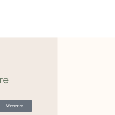
re
M'inscrire