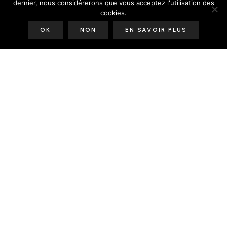
dernier, nous considérerons que vous acceptez l'utilisation des
cookies.
OK
NON
EN SAVOIR PLUS
Le Blog
Le Shop
Le Studio