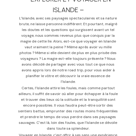
ISLANDE –
L’Islande, avec ses paysages spectaculaires et sa nature
brute, ne laisse personne indifférent. Et pourtant, malgré
les doutes et les questions qui surgissent avant un tel
voyage, nous sommes revenus plus que conquis par la
magie de cette île. Alors, est-ce que voyager en Islande
vaut vraiment la peine ? Même après avoir vu mille
photos ? Même si elle devient de plus en plus prisée des
voyageurs ? La magie est-elle toujours présente ? Nous
avons décidé de partager avec vous tout ce que nous
avons appris lors de notre road trip, pour vous aider à
planifier le vôtre et découvrir la vraie essence de
l’Islande.
Certes, l’Islande attire les foules, mais comme partout
ailleurs, il suffit de savoir où aller pour échapper à la foule
et trouver des lieux où la solitude et la tranquillité sont
encore possibles. Il vous faudra peut-être sortir des
sentiers battus, emprunter des routes moins fréquentées
et prendre le temps de vous perdre dans ses paysages
sauvages. C’est là, loin des foules, que l’Islande se dévoile
dans toute sa splendeur.
Voyager en Islande, c’est offrir à ses sens une expérience