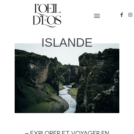
PYRENEES-ORIENTALES
PHOTO & VIDEO
ISLANDE
– EXPLORER ET VOYAGER EN