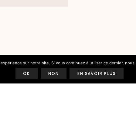
 expérience sur notre site. Si vous continuez à utiliser ce dernier, nous
OK
NON
EN SAVOIR PLUS
Le Blog
Le Shop
Le Studio