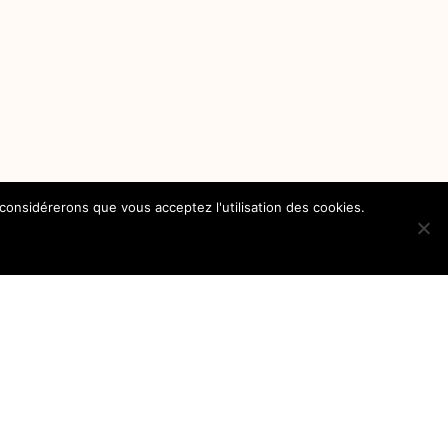
 considérerons que vous acceptez l'utilisation des cookies.
Mentions Légales
Contact
A Propos
Travailler avec nous
Soutenir notre travail