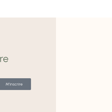
re
M'inscrire