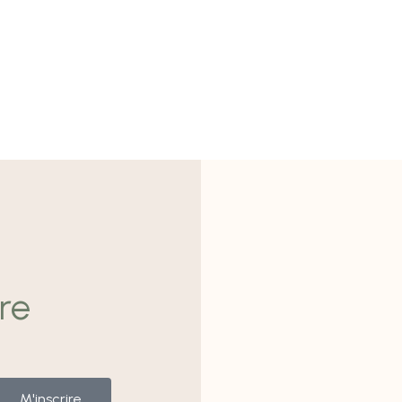
re
M'inscrire