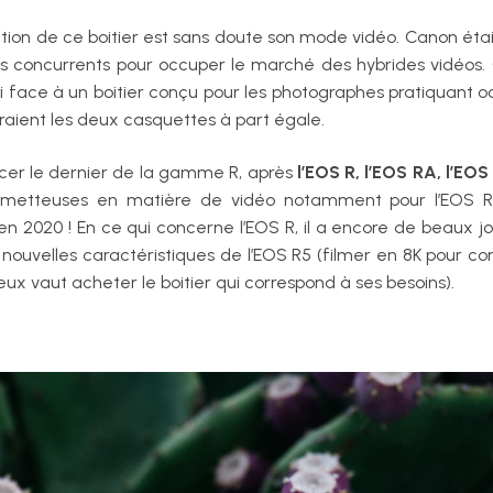
lation de ce boitier est sans doute son mode vidéo. Canon éta
es concurrents pour occuper le marché des hybrides vidéos. 
i face à un boitier conçu pour les photographes pratiquant o
raient les deux casquettes à part égale.
oncer le dernier de la gamme R, après
l’EOS R, l’EOS RA, l’EOS
rometteuses en matière de vidéo notamment pour l’EOS R5.
en 2020 ! En ce qui concerne l’EOS R, il a encore de beaux j
ouvelles caractéristiques de l’EOS R5 (filmer en 8K pour con
x vaut acheter le boitier qui correspond à ses besoins).