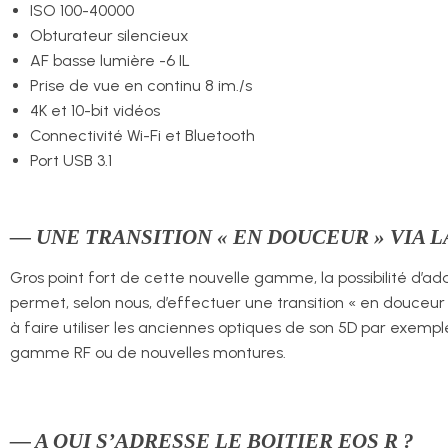
ISO 100-40000
Obturateur silencieux
AF basse lumière -6 IL
Prise de vue en continu 8 im./s
4K et 10-bit vidéos
Connectivité Wi-Fi et Bluetooth
Port USB 3.1
— UNE TRANSITION « EN DOUCEUR » VIA L
Gros point fort de cette nouvelle gamme, la possibilité d’ada
permet, selon nous, d’effectuer une transition « en douceu
à faire utiliser les anciennes optiques de son 5D par exempl
gamme RF ou de nouvelles montures.
— A QUI S’ADRESSE LE BOITIER EOS R ?