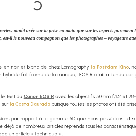
review plutôt axée sur la prise en main que sur les aspects purement 
, est-il le nouveau compagnon que les photographes – voyageurs atte
ule en noir et blanc de chez Lomography,
la Postdam Kino
, n
er hybride full frame de la marque, l’EOS R était attendu pa
 le test du
Canon EOS R
avec les objectifs 50mm f/1,2 et 28-
e sur
la Costa Daurada
puisque toutes les photos ont été pris
sions par rapport à la gamme 5D que nous possédons et surt
ste déjà de nombreux articles reprends tous les caractéristiqu
age un article « technique » :