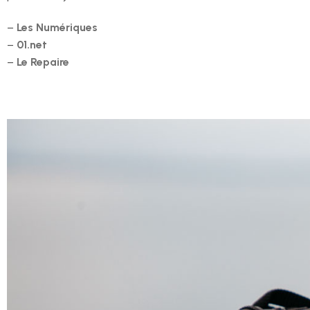
–
Les Numériques
–
01.net
–
Le Repaire