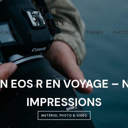
EUROPE
MONDE
OUTDOOR
THEMES
PHOTO
N EOS R EN VOYAGE – 
IMPRESSIONS
MATÉRIEL PHOTO & VIDÉO