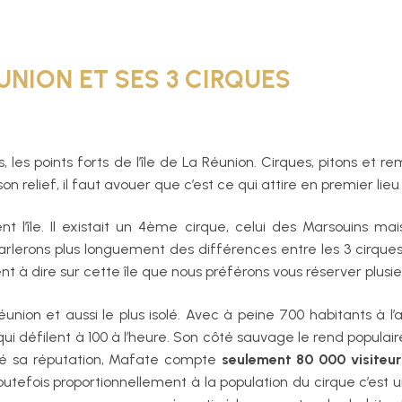
UNION
ET SES 3 CIRQUES
, les points forts de l’île de La Réunion. Cirques, pitons et r
 relief, il faut avouer que c’est ce qui attire en premier lieu l
 l’île. Il existait un 4ème cirque, celui des Marsouins mai
parlerons plus longuement des différences entre les 3 cirque
nt à dire sur cette île que nous préférons vous réserver plusieu
éunion et aussi le plus isolé. Avec à peine 700 habitants à l’
qui défilent à 100 à l’heure. Son côté sauvage le rend popula
lgré sa réputation, Mafate compte
seulement 80 000 visiteur
outefois proportionnellement à la population du cirque c’est