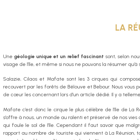
LA
RÉ
Une
géologie unique et un relief fascinant
sont, selon nous
visage de l’île, et même si nous ne pouvons la résumer qu’à son
Salazie, Cilaos et Mafate sont les 3 cirques qui composent
recouvert par les forêts de Bélouve et Bebour. Nous vous 
de cœur les concernant lors d’un article dédié. Il y a telleme
Mafate c’est donc le cirque le plus célèbre de l’île de La R
s’offre à nous, un monde au ralenti et préservé de nos vies 
qui foule le sol de l’île. Cependant il faut savoir que ma
rapport au nombre de touriste qui viennent à La Réunion, t