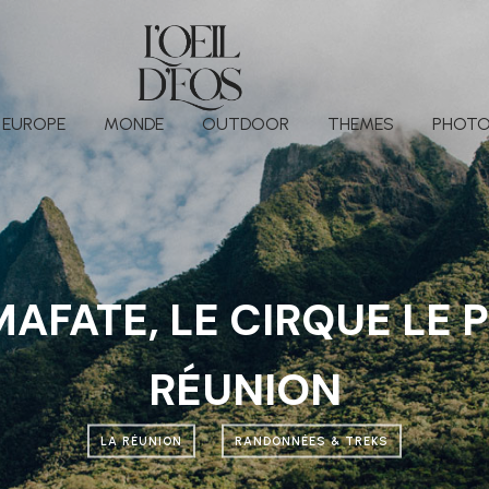
EUROPE
MONDE
OUTDOOR
THEMES
PHOTO
FATE, LE CIRQUE LE P
RÉUNION
LA RÉUNION
RANDONNÉES & TREKS