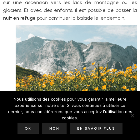
sur une ascension vers les lacs de montagne ou les
glaciers. Et avec des enfants, il est possible de passer la
nuit en refuge
pour continuer la balade le lendemain.
Nous utilisons des cookies pour vous garantir la meilleure
expérience sur notre site. Si vous continuez à utiliser ce
• POUR QUI EST FAIT LA RANDONNÉE DE LA
dernier, nous considérerons que vous acceptez l'utilisation des
cookies.
GLIÈRE EN VANOISE ?
OK
NON
EN SAVOIR PLUS
La randonnée de La Glière est la plus belle que j’aie pu
faire sans trop forcer, elle nécessite juste d’être bien