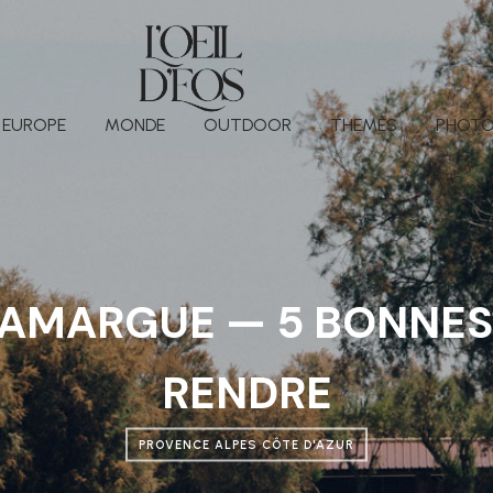
EUROPE
MONDE
OUTDOOR
THEMES
PHOTO
AMARGUE — 5 BONNES 
RENDRE
PROVENCE ALPES CÔTE D'AZUR