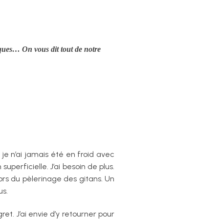
iques… On vous dit tout de notre
je n’ai jamais été en froid avec
uperficielle. J’ai besoin de plus.
lors du pèlerinage des gitans. Un
us.
t. J’ai envie d’y retourner pour