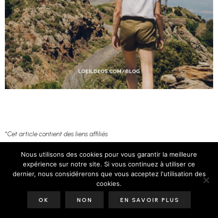
*Cet article contient des liens affiliés
Nous utilisons des cookies pour vous garantir la meilleure
expérience sur notre site. Si vous continuez à utiliser ce
dernier, nous considérerons que vous acceptez l'utilisation des
cookies.
Partagez sur vos réseaux sociaux :
OK
NON
EN SAVOIR PLUS
Facebook
X
LinkedIn