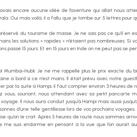
ais encore aucune idée de l’aventure qui allait nous atte
a. Oui mais voilà, il a fallu que je tombe sur 5 lettres pour 
réservé du tourisme de masse. Je ne sais pas ce qu’il en es
 moins les solutions « rapides » n’étaient pas nombreuses. Si 
ns passé 15 jours. Et en 15 jours en Inde on ne peut pas se p
Mumbai-Hubli. Je ne me rappelle plus le prix exacte du bill
ne à bord si ce n’est moins. Il était prévu avec notre gue
par la suite à Hampi, il faut compter environ 3 heures de r
dez vous, souriant, nous attendant avec sa petit pancarte 
oyage. Il nous aura conduit jusqu’à Hampi mais aussi jusqu’
nnes d’une telle gentillesse lors de vos prochains voyages, 
ise qu’on le croit. Après 3 heures de route nous sommes arri
Je me suis endormie en pensant à la vue que l’on aurait au l