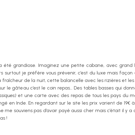
été grandiose. Imaginez une petite cabane, avec grand lit
rs surtout je préfère vous prévenir, c’est du luxe mais façon 
fraîcheur de la nuit, cette balancelle avec les rizières et le
r le gâteau c’est le coin repas… Des tables basses qui donnent
ssiques)
et une carte avec des repas de tous les pays du 
 en Inde. En regardant sur le site les prix varient de 19€ à 2
 me souviens pas d’avoir payé aussi cher mais c’était il y a d
as !