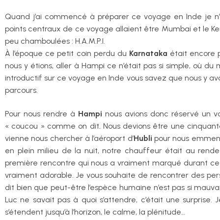
Quand j’ai commencé à préparer ce voyage en Inde je n’av
points centraux de ce voyage allaient être Mumbai et le Keral
peu chamboulées : H.A.M.P.I.
À l’époque ce petit coin perdu du
Karnataka
était encore p
nous y étions, aller à Hampi ce n’était pas si simple, où du
introductif sur ce voyage en Inde vous savez que nous y avo
parcours.
Pour nous rendre à
Hampi
nous avions donc réservé un vol 
« coucou » comme on dit. Nous devions être une cinquantai
vienne nous chercher à l’aéroport d’
Hubli
pour nous emmener 
en plein milieu de la nuit, notre chauffeur était au ren
première rencontre qui nous a vraiment marqué durant ce v
vraiment adorable. Je vous souhaite de rencontrer des perso
dit bien que peut-être l’espèce humaine n’est pas si mauva
Luc ne savait pas à quoi s’attendre, c’était une surprise. 
s’étendent jusqu’à l’horizon, le calme, la plénitude…