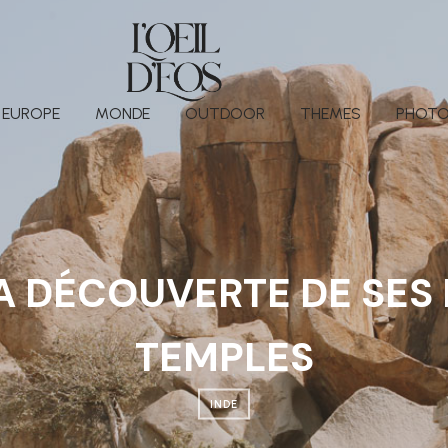
EUROPE
MONDE
OUTDOOR
THEMES
PHOTO
LA DÉCOUVERTE DE SES 
TEMPLES
INDE