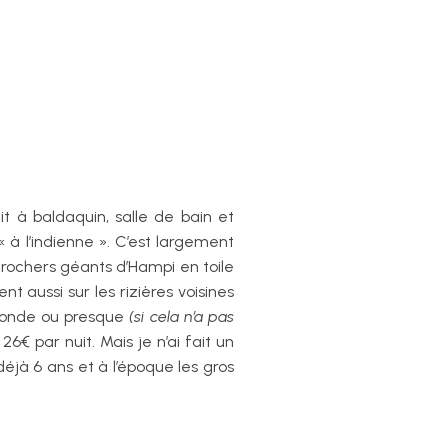
 à baldaquin, salle de bain et
« à l’indienne ». C’est largement
s rochers géants d’Hampi en toile
 aussi sur les rizières voisines
monde ou presque
(si cela n’a pas
6€ par nuit. Mais je n’ai fait un
éjà 6 ans et à l’époque les gros