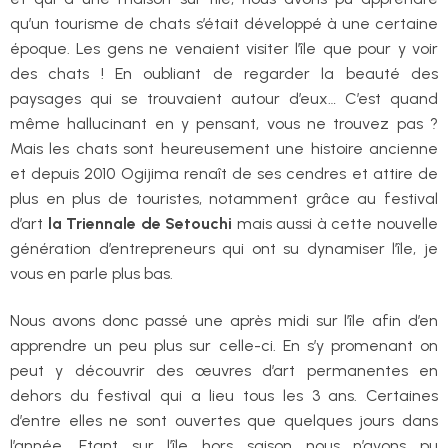
qu’un tourisme de chats s’était développé à une certaine
époque. Les gens ne venaient visiter l’île que pour y voir
des chats ! En oubliant de regarder la beauté des
paysages qui se trouvaient autour d’eux… C’est quand
même hallucinant en y pensant, vous ne trouvez pas ?
Mais les chats sont heureusement une histoire ancienne
et depuis 2010 Ogijima renaît de ses cendres et attire de
plus en plus de touristes, notamment grâce au festival
d’art
la Triennale de Setouchi
mais aussi à cette nouvelle
génération d’entrepreneurs qui ont su dynamiser l’île, je
vous en parle plus bas.
Nous avons donc passé une après midi sur l’île afin d’en
apprendre un peu plus sur celle-ci. En s’y promenant on
peut y découvrir des œuvres d’art permanentes en
dehors du festival qui a lieu tous les 3 ans. Certaines
d’entre elles ne sont ouvertes que quelques jours dans
l’année. Etant sur l’île hors saison nous n’avons pu