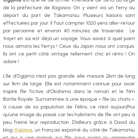
de la préfecture de Kagawa. On y vient via un ferry au
départ du port de Takamatsu. Plusieurs liaisons sont
effectuées par jour. Il faut compter 1020 yens aller-retour
par personne et environ 40 minutes de traversée. Le
trajet en soi est déjà un voyage. Vous savez à quel point
nous aimons les ferrys ! Ceux du Japon nous ont conquis.
Ils ont ce petit côté vintage tellement chic et rétro ! On
adore !
L’île d’Ogijima n’est pas grande, elle mesure 2km de long
sur 1km de large. Elle est notamment connue pour avoir
inspiré l’île fictive d’Okishima dans le roman et le film
Battle Royale. Surnommée à une époque « l’île au chats »,
à cause de sa population de félins, ce n’est aujourd’hui
qu’une image du passé car les habitants de l’île ont peu à
peu freiné leur reproduction. D’ailleurs grâce à David du
blog
Ogijima
, un français expatrié du côté de Takamatsu
et qui a une maison sur l’île, nous avons pu apprendre