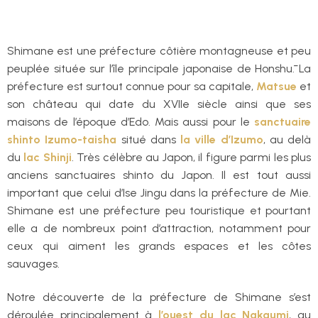
Shimane est une préfecture côtière montagneuse et peu
peuplée située sur l’île principale japonaise de Honshū. La
préfecture est surtout connue pour sa capitale,
Matsue
et
son château qui date du XVIIe siècle ainsi que ses
maisons de l’époque d’Edo. Mais aussi pour le
sanctuaire
shinto Izumo-taisha
situé dans
la ville d’Izumo
, au delà
du
lac Shinji
. Très célèbre au Japon, il figure parmi les plus
anciens sanctuaires shinto du Japon. Il est tout aussi
important que celui d’Ise Jingu dans la préfecture de Mie.
Shimane est une préfecture peu touristique et pourtant
elle a de nombreux point d’attraction, notamment pour
ceux qui aiment les grands espaces et les côtes
sauvages.
Notre découverte de la préfecture de Shimane s’est
déroulée principalement à
l’ouest du lac Nakaumi
, au