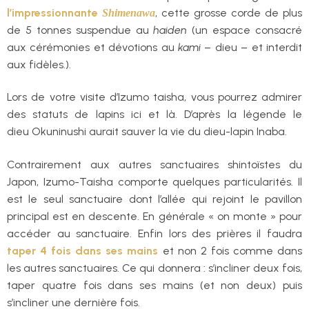
l’impressionnante
, cette grosse corde de plus
Shimenawa
de 5 tonnes suspendue au
haiden
(un espace consacré
aux cérémonies et dévotions au
kami
– dieu – et interdit
aux fidèles.).
Lors de votre visite d’Izumo taisha, vous pourrez admirer
des statuts de lapins ici et là. D’après la légende le
dieu Okuninushi aurait sauver la vie du dieu-lapin Inaba.
Contrairement aux autres sanctuaires shintoïstes du
Japon, Izumo-Taisha comporte quelques particularités. Il
est le seul sanctuaire dont l’allée qui rejoint le pavillon
principal est en descente. En générale « on monte » pour
accéder au sanctuaire. Enfin lors des prières il faudra
taper 4 fois dans ses mains
et non 2 fois comme dans
les autres sanctuaires. Ce qui donnera : s’incliner deux fois,
taper quatre fois dans ses mains (et non deux) puis
s’incliner une dernière fois.