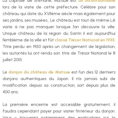
La capitale de Shimane, Matsue est
un incontournable
lors de la visite de cette préfecture. Célèbre pour son
château qui date du XVIIème siècle mais également pour
ses jardins, ses musées… Le château est tout de même LA
visite à ne pas manquer lorsque l’on découvre la ville.
Unique château de la région du San’in il est aujourd’hui
l’emblème de la ville et fût
classé Trésor National en 1935
.
Titre perdu en 1950 après un changement de législation,
les autorités lui ont rendu son titre de Trésor National le 8
juillet 2015.
Le
donjon du château de Matsue
est l’un des 12 derniers
donjons authentiques du Japon. Il n’a jamais subi de
modification depuis sa construction, soit depuis plus de
400 ans.
La première enceinte est accessible gratuitement, il
faudra cependant payer pour visiter l’intérieur du donjon.
Vous y trouverez notamment des explications sur la