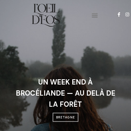
PYRENEES-ORIENTALES
PHOTO & VIDEO
UN WEEK END À
BROCÉLIANDE — AU DELÀ DE
LA FORÊT
BRETAGNE