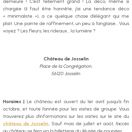
demeure ! C’est tellement grand ! La déco, même si
chargée (il faut être honnête, j’ai une tendance déco
« minimaliste »), a ce quelque chose d’élégant qui me
plait. Une pointe de raffinement, un peu à l’anglaise… Vous
voyez ? Les fleurs, les rideaux… la lumière ?
Château de Josselin
Place de la Congrégation,
56120 Josselin
Horaires |
Le château est ouvert du 1er avril jusqu’à fin
octobre, et toute l’année pour les visites de groupe. Vous
trouverez plus d’informations sur les visites sur le site du
château de Josselin
.
Sauf mois de juillet et août,
l’accès
au château se fera via la billetterie du Musée de poupées
.