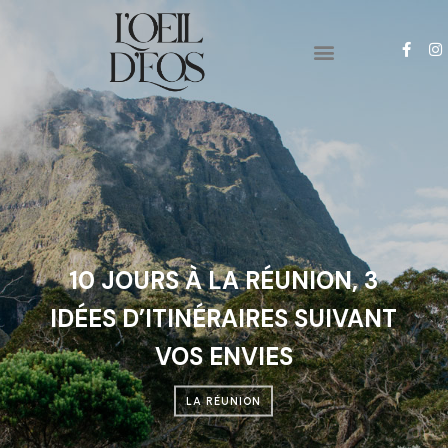
PYRENEES-ORIENTALES
PHOTO & VIDEO
10 JOURS À LA RÉUNION, 3
IDÉES D’ITINÉRAIRES SUIVANT
VOS ENVIES
LA RÉUNION