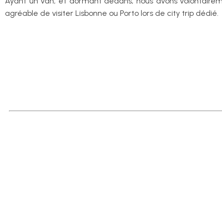
Ayant un van, et dormant dedans, nous avons volontairemen
agréable de visiter Lisbonne ou Porto lors de city trip dédié.