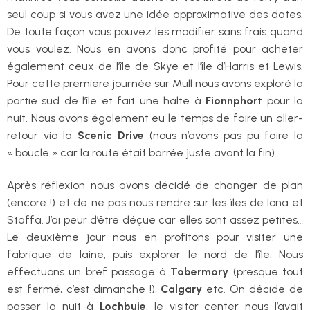
seul coup si vous avez une idée approximative des dates.
De toute façon vous pouvez les modifier sans frais quand
vous voulez. Nous en avons donc profité pour acheter
également ceux de l’île de Skye et l’île d’Harris et Lewis.
Pour cette première journée sur Mull nous avons exploré la
partie sud de l’île et fait une halte à
Fionnphort
pour la
nuit. Nous avons également eu le temps de faire un aller-
retour via la
Scenic Drive
(nous n’avons pas pu faire la
« boucle » car la route était barrée juste avant la fin).
Après réflexion nous avons décidé de changer de plan
(encore !) et de ne pas nous rendre sur les îles de Iona et
Staffa. J’ai peur d’être déçue car elles sont assez petites…
Le deuxième jour nous en profitons pour visiter une
fabrique de laine, puis explorer le nord de l’île. Nous
effectuons un bref passage à
Tobermory
(presque tout
est fermé, c’est dimanche !),
Calgary
etc. On décide de
passer la nuit à
Lochbuie
, le visitor center nous l’avait