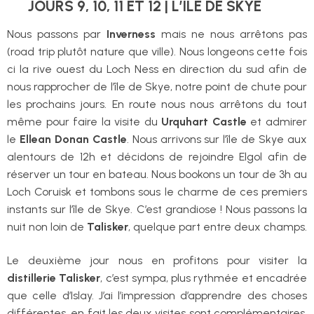
JOURS 9, 10, 11 ET 12 | L’ÎLE DE SKYE
Nous passons par
Inverness
mais ne nous arrêtons pas
(road trip plutôt nature que ville). Nous longeons cette fois
ci la rive ouest du Loch Ness en direction du sud afin de
nous rapprocher de l’île de Skye, notre point de chute pour
les prochains jours. En route nous nous arrêtons du tout
même pour faire la visite du
Urquhart Castle
et admirer
le
Ellean Donan Castle
. Nous arrivons sur l’île de Skye aux
alentours de 12h et décidons de rejoindre Elgol afin de
réserver un tour en bateau. Nous bookons un tour de 3h au
Loch Coruisk et tombons sous le charme de ces premiers
instants sur l’île de Skye. C’est grandiose ! Nous passons la
nuit non loin de
Talisker
, quelque part entre deux champs.
Le deuxième jour nous en profitons pour visiter la
distillerie Talisker
, c’est sympa, plus rythmée et encadrée
que celle d’Islay. J’ai l’impression d’apprendre des choses
différentes, en fait les deux visites sont complémentaires.