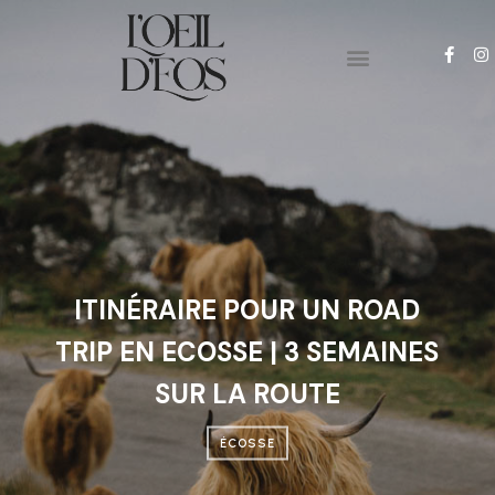
PYRENEES-ORIENTALES
PHOTO & VIDEO
ITINÉRAIRE POUR UN ROAD
TRIP EN ECOSSE | 3 SEMAINES
SUR LA ROUTE
ÉCOSSE