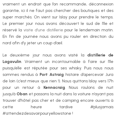
vraiment un endroit que l’on recommande, déconnexion
garantie, ici il ne faut pas chercher des boutiques et des
super marchés. On vient sur Islay pour prendre le temps.
Le premier jour nous avons découvert le sud de l’île et
réservé la
visite d’une distillerie
pour le lendemain matin.
En fin de journée nous avons pu rouler en direction du
nord afin d’y jeter un coup d’œil.
Le deuxième jour nous avons visité la
distillerie de
Lagavulin
. Vraiment un incontournable à faire sur l’île
puisqu’elle est réputée pour ses whisky. Puis nous nous
sommes rendus à
Port Astraig
histoire d’apercevoir Jura
de loin (c’est mieux que rien !). Nous quittons Islay vers 17h
pour un retour à
Kennacraig
. Nous roulons de nuit
jusqu’à
Oban
et passons la nuit dans la voiture n’ayant pas
trouver d’hôtel pas cher et de camping encore ouverts à
cette heure tardive #plusjamais
#attendezdesavoirpouryellowstone !