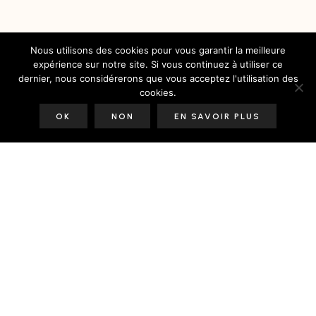
Nous utilisons des cookies pour vous garantir la meilleure
expérience sur notre site. Si vous continuez à utiliser ce
dernier, nous considérerons que vous acceptez l'utilisation des
cookies.
OK
NON
EN SAVOIR PLUS
Mentions Légales
Contact
A Propos
Travailler avec nous
Soutenir notre travail